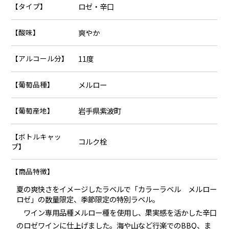
【タイプ】
ロゼ・辛口
【酸味】
爽やか
【アルコール分】
11度
【葡萄品種】
メルロー
【葡萄産地】
岩手県紫波町
【ボトルキャッ
コルク栓
プ】
【商品特徴】
夏の爽快さをイメージしたラベルで「カラーラベル メルロー
ロゼ」の数量限定、季節限定の特別ラベル。
ワイン専用品種メルロー種を使用し、果実感を活かした辛口
のロゼワインに仕上げました。海や山など行楽でのBBQ、ま