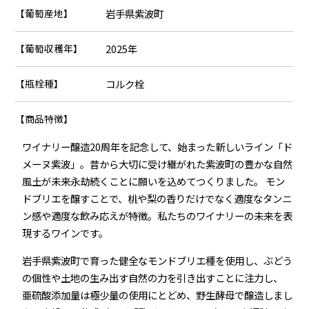
【葡萄産地】
岩手県紫波町
【葡萄収穫年】
2025年
【瓶栓種】
コルク栓
【商品特徴】
ワイナリー醸造20周年を記念して、始まった新しいライン「ド
メーヌ紫波」。昔から大切に受け継がれた紫波町の豊かな自然
風土が未来永劫続くことに願いを込めてつくりました。 モン
ドブリエを醸すことで、桃や梨の香りだけでなく適度なタンニ
ン感や適度な飲み応えが特徴。私たちのワイナリーの未来を表
現するワインです。
岩手県紫波町で育った健全なモンドブリエ種を使用し、ぶどう
の個性や土地の生み出す自然の力を引き出すことに注力し、
亜硫酸添加量は極少量の使用にとどめ、野生酵母で醸造しまし