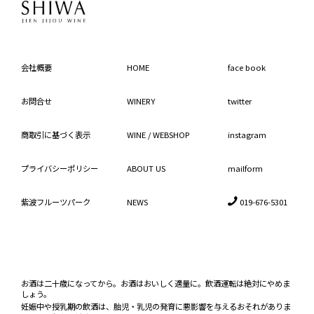
会社概要
HOME
face book
お問合せ
WINERY
twitter
商取引に基づく表示
WINE / WEBSHOP
instagram
プライバシーポリシー
ABOUT US
mailform

紫波フルーツパーク
NEWS
019-676-5301
お酒は二十歳になってから。お酒はおいしく適量に。飲酒運転は絶対にやめま
しょう。
妊娠中や授乳期の飲酒は、胎児・乳児の発育に悪影響を与えるおそれがありま