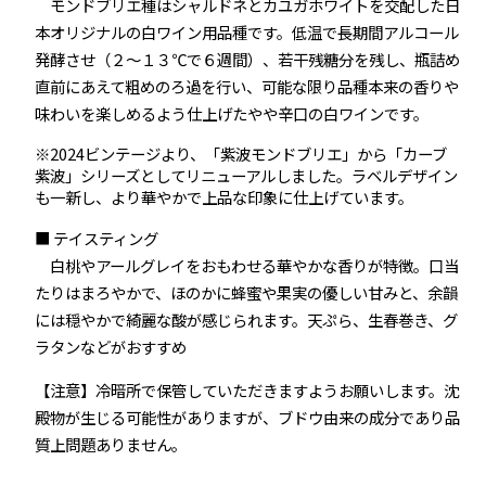
モンドブリエ種はシャルドネとカユガホワイトを交配した日
本オリジナルの白ワイン用品種です。低温で長期間アルコール
発酵させ（２～１３℃で６週間）、若干残糖分を残し、瓶詰め
直前にあえて粗めのろ過を行い、可能な限り品種本来の香りや
味わいを楽しめるよう仕上げたやや辛口の白ワインです。
※2024ビンテージより、「紫波モンドブリエ」から「カーブ
紫波」シリーズとしてリニューアルしました。ラベルデザイン
も一新し、より華やかで上品な印象に仕上げています。
■ テイスティング
白桃やアールグレイをおもわせる華やかな香りが特徴。口当
たりはまろやかで、ほのかに蜂蜜や果実の優しい甘みと、余韻
には穏やかで綺麗な酸が感じられます。天ぷら、生春巻き、グ
ラタンなどがおすすめ
【注意】冷暗所で保管していただきますようお願いします。沈
殿物が生じる可能性がありますが、ブドウ由来の成分であり品
質上問題ありません。